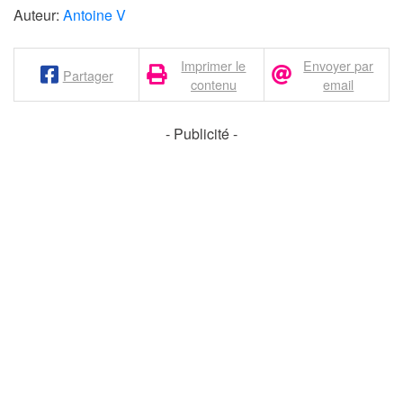
Auteur:
Antoine V
Imprimer le
Envoyer par
Partager
contenu
email
- Publicité -