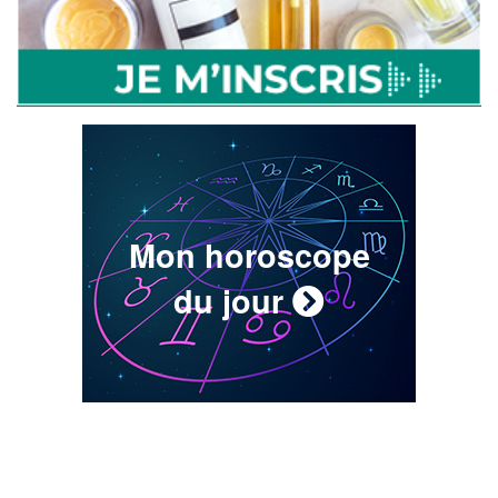
Mon horoscope
du jour