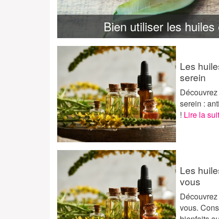
Bien utiliser les huiles
Les huile
serein
Découvrez l
serein : an
!
Lire la sui
Les huile
vous
Découvrez l
vous. Conse
bienfaits a