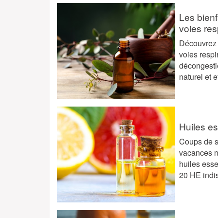
Les bienf
voies res
Découvrez 
voies respi
décongesti
naturel et 
Huiles es
Coups de so
vacances n
huiles esse
20 HE indis