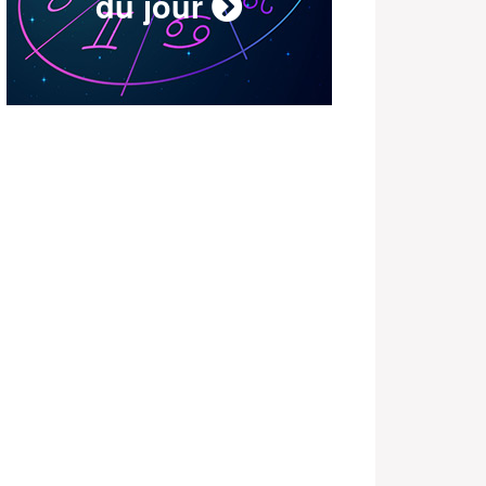
du jour