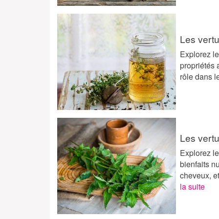
Les vertu
Explorez le
propriétés 
rôle dans 
Les vertu
Explorez le
bienfaits n
cheveux, et
la suite