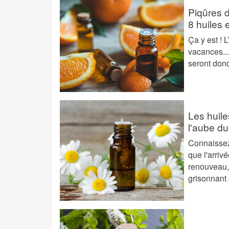
Piqûres d
8 huiles 
Ça y est ! L
vacances...
seront donc
Les huile
l'aube d
Connaissez
que l'arriv
renouveau, 
grisonnant