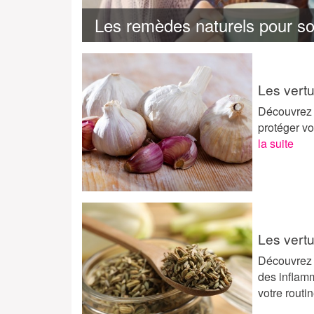
Les remèdes naturels pour s
Les vertu
Découvrez l
protéger vo
la suite
Les vertu
Découvrez l
des inflam
votre routi