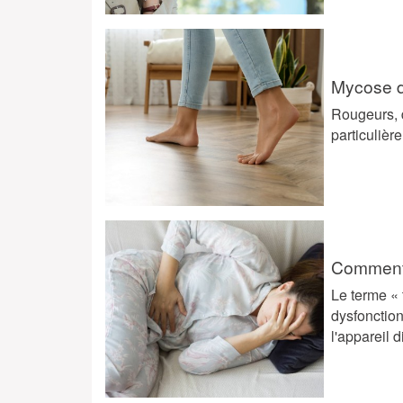
Mycose de
Rougeurs, 
particuliè
Comment l
Le terme « 
dysfonctio
l'appareil d