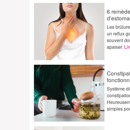
6 remèdes
d'estoma
Les brûlur
un reflux g
souvent do
apaiser.
Lir
Constipa
fonctionn
Système dig
constipatio
Heureuseme
simples po