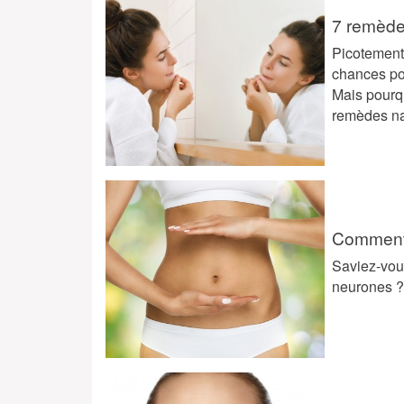
7 remèdes
Picotements
chances pou
Mais pourq
remèdes nat
Comment f
Saviez-vous
neurones ? 