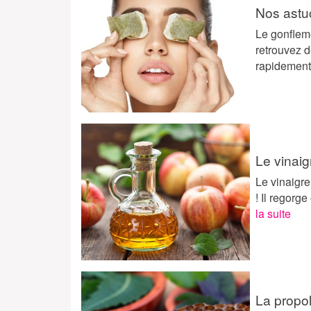
Nos astu
Le gonflem
retrouvez d
rapidement
Le vinaig
Le vinaigre
! Il regorg
la suite
La propol