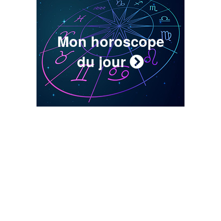
Mon horoscope
du jour