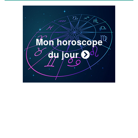
Mon horoscope
du jour