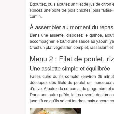
Égouttez, puis ajoutez un filet de jus de citron 
Rincez une boîte de pois chiches, puis faites-
cumin.
À assembler au moment du repas
Dans une assiette, disposez le quinoa, ajou
accompagner le tout d’une sauce au yaourt (yaou
C’est un plat végétarien complet, rassasiant et 
Menu 2 : Filet de poulet, ri
Une assiette simple et équilibrée
Faites cuire du riz complet (environ 25 minu
découpez des filets de poulet en morceaux e
d’olive. Ajoutez du curcuma, du gingembre et un 
Dans une autre poêle, faites revenir des broco
jusqu’à ce qu’ils soient tendres mais encore c