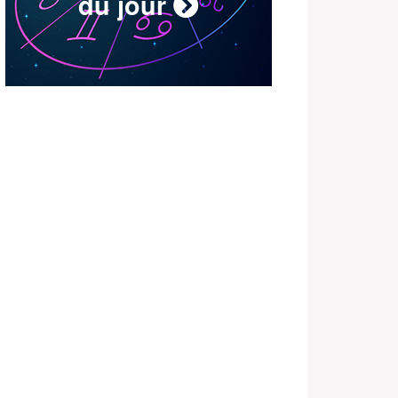
du jour