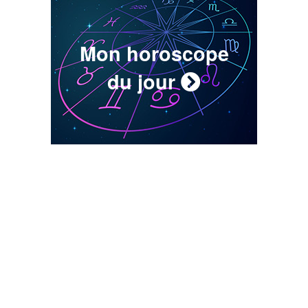
Mon horoscope
du jour