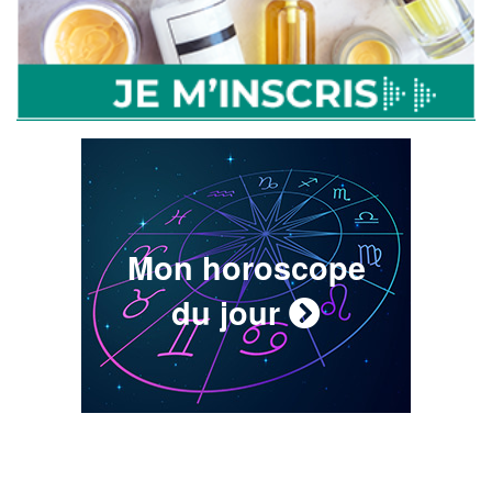
Mon horoscope
du jour