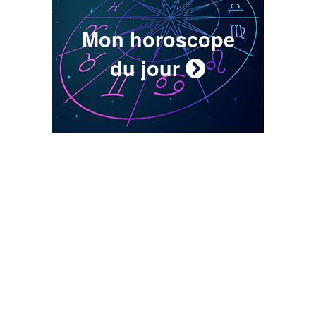
Mon horoscope
du jour