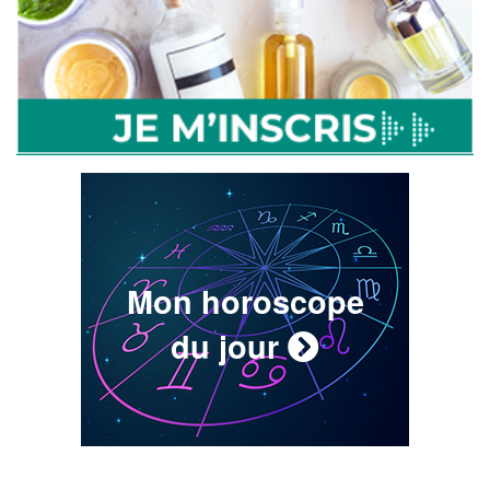
Mon horoscope
du jour