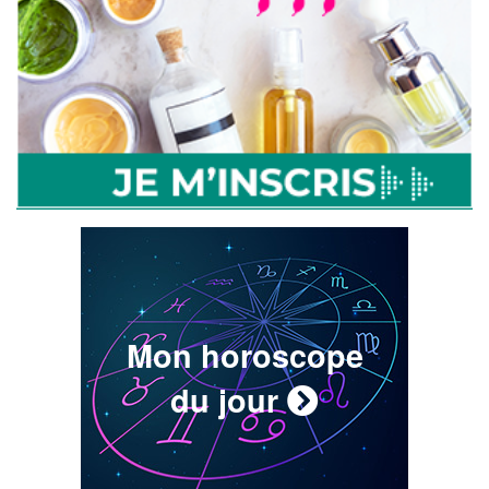
Mon horoscope
du jour