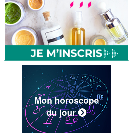
Mon horoscope
du jour