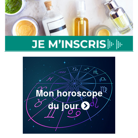
Mon horoscope
du jour