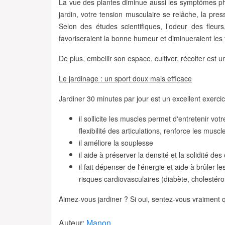
La vue des plantes diminue aussi les symptômes ph
jardin
, votre
tension musculaire se relâche
, la
press
Selon des études scientifiques, l’odeur des fleur
favoriseraient la
bonne humeur
et diminueraient les 
De plus, embellir son espace, cultiver, récolter est un
Le jardinage : un sport doux mais efficace
Jardiner 30 minutes par jour est un excellent exerci
il sollicite les muscles permet d'entretenir v
flexibilité des articulations, renforce les muscl
il améliore la souplesse
il aide à préserver la densité et la solidité d
il fait dépenser de l'énergie et aide à brûler le
risques cardiovasculaires (diabète, cholestérol
Aimez-vous jardiner ? Si oui, sentez-vous vraiment q
Auteur:
Manon