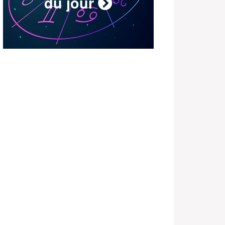
du jour