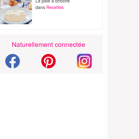
La pâte à brioche
dans
Recettes
Naturellement connectée