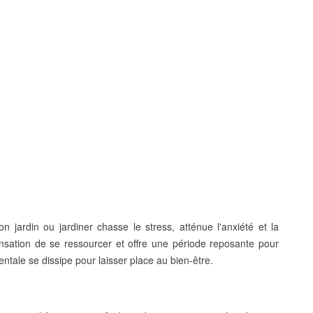
n jardin ou jardiner
chasse le stress
,
atténue l'anxiété
et la
nsation de se ressourcer
et offre une
période reposante pour
entale se dissipe pour laisser place au
bien-être
.