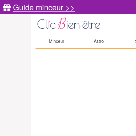
Guide minceur >>
Minceur
Astro