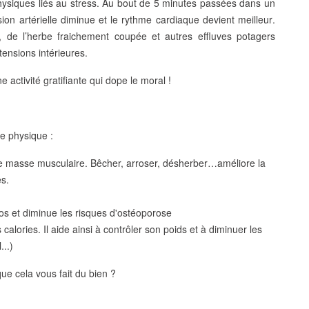
ysiques liés au stress. Au bout de
5 minutes passées dans un
ion artérielle diminue
et le
rythme cardiaque devient meilleur
.
s, de l’herbe fraichement coupée et autres effluves potagers
tensions intérieures.
e activité gratifiante qui
dope le moral
!
ce physique :
otre masse musculaire. Bêcher, arroser, désherber…améliore la
es.
es os et diminue les risques d'ostéoporose
s calories. Il aide ainsi à contrôler son poids et à diminuer les
...)
ue cela vous fait du bien ?