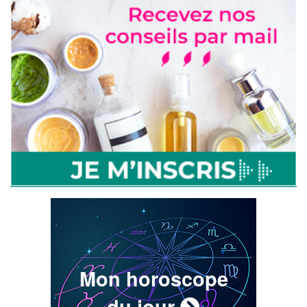
Mon horoscope
du jour