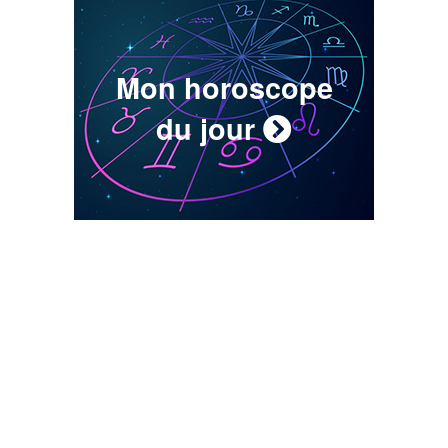
Mon horoscope
du jour