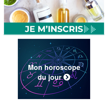
Mon horoscope
du jour