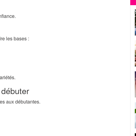
nfiance.
re les bases :
ariétés.
 débuter
ées aux débutantes.