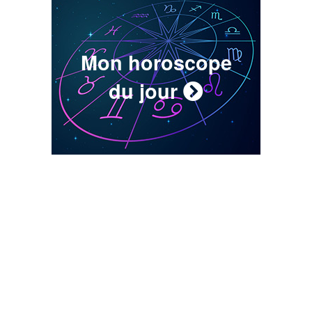
Mon horoscope
du jour