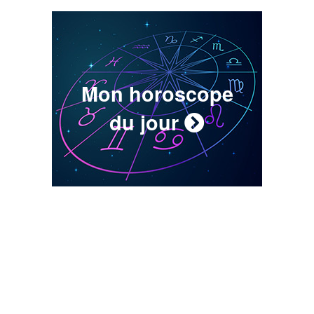
Mon horoscope
du jour