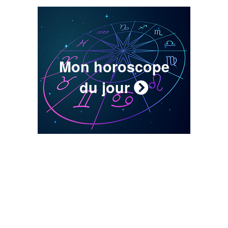
Mon horoscope
du jour