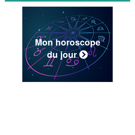
Mon horoscope
du jour