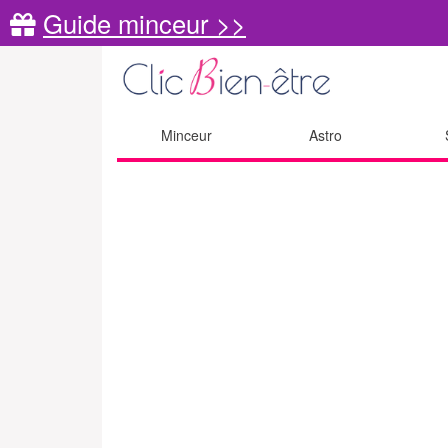
Guide minceur >>
Minceur
Astro