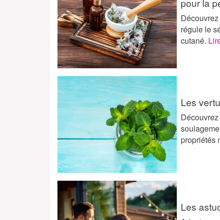
pour la 
Découvrez l
régule le s
cutané.
Lir
Les vertu
Découvrez l
soulagement
propriétés 
Les astu