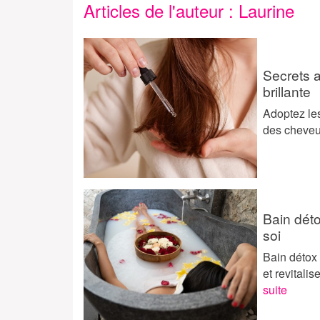
Articles de l'auteur : Laurine
Secrets 
brillante
Adoptez les
des cheveux 
Bain déto
soi
Bain détox 
et revitali
suite