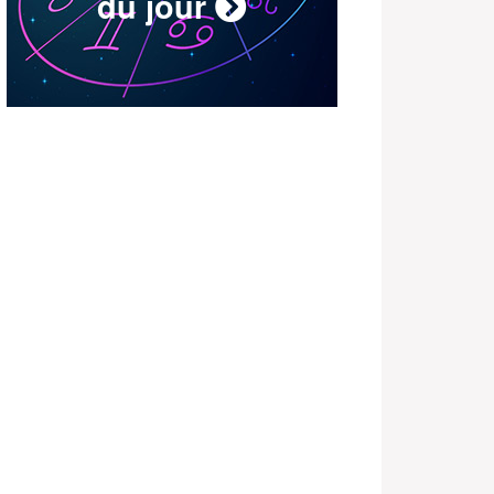
du jour