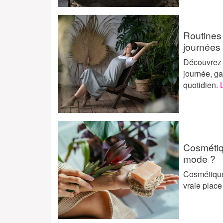
Routines
journées
Découvrez 
journée, ga
quotidien.
Cosmétiqu
mode ?
Cosmétiques
vraie plac