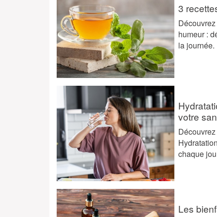
3 recette
Découvrez 3
humeur : dé
la journée.
Hydratati
votre san
Découvrez p
Hydratation
chaque jou
Les bienf