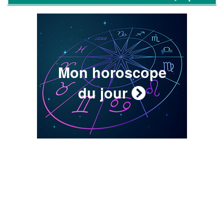
Mon horoscope
du jour