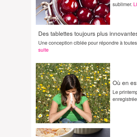
sublimer.
L
Des tablettes toujours plus innovante
Une conception ciblée pour répondre à toutes
suite
Où en est
Le printemp
enregistrée