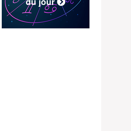
du jour