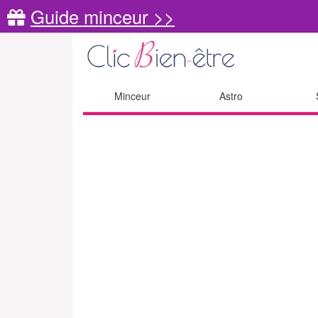
Guide minceur >>
Minceur
Astro