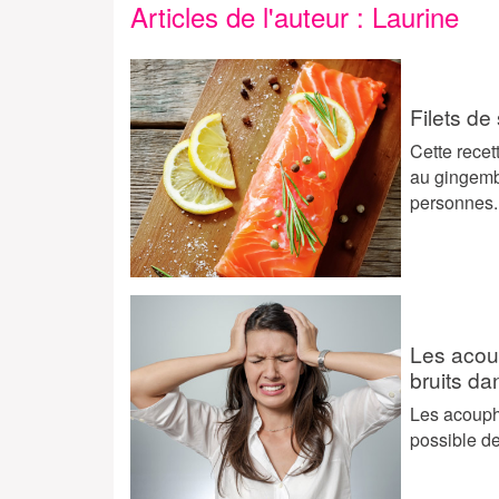
Articles de l'auteur : Laurine
Filets d
Cette rece
au gingembr
personnes
Les acoup
bruits dan
Les acouphè
possible de