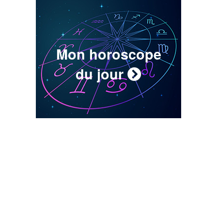
Mon horoscope
du jour