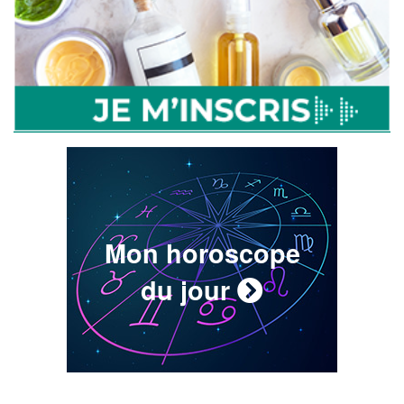
Mon horoscope
du jour