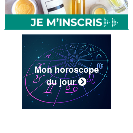
Mon horoscope
du jour