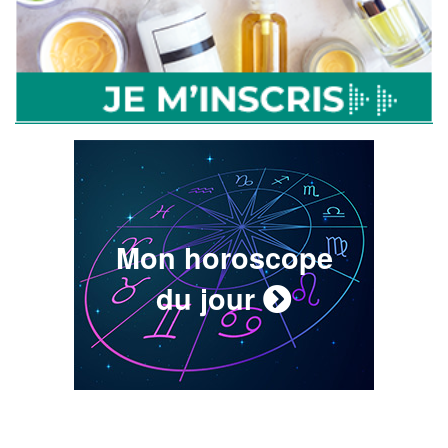
Mon horoscope
du jour