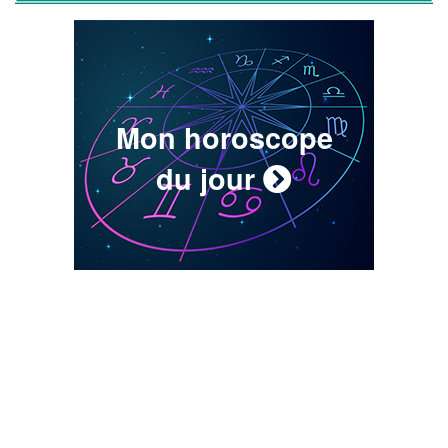
Mon horoscope
du jour