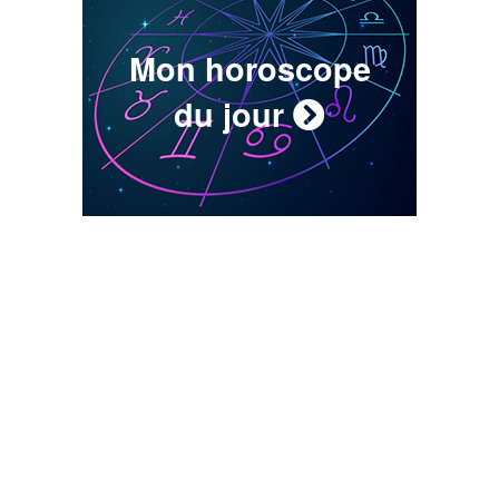
Mon horoscope
du jour