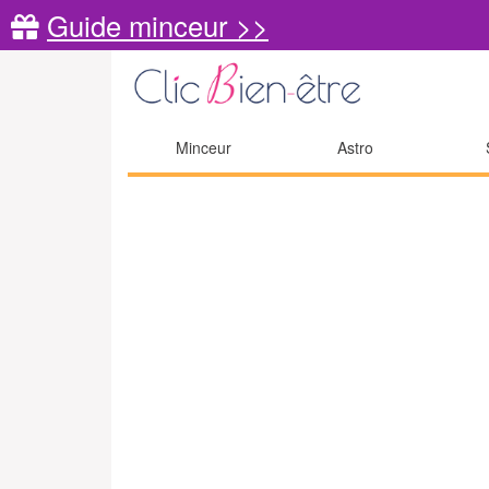
Guide minceur >>
Minceur
Astro