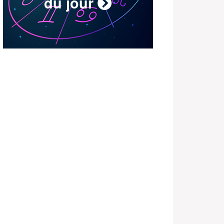
du jour