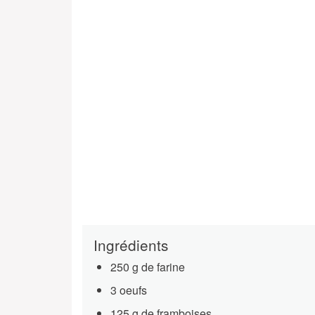
Ingrédients
250 g de farine
3 oeufs
125 g de framboises