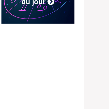
du jour