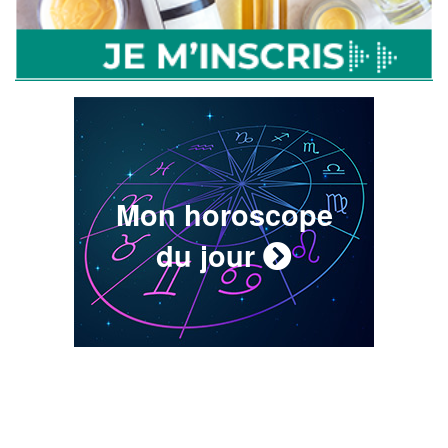
Mon horoscope
du jour