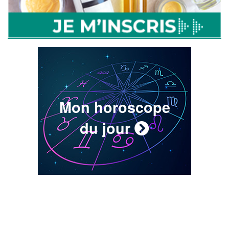
Mon horoscope
du jour