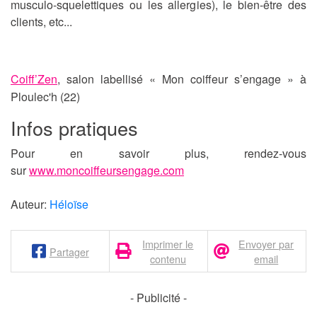
musculo-squelettiques ou les allergies), le bien-être des
clients, etc...
Coiff’Zen
, salon labellisé « Mon coiffeur s’engage » à
Ploulec'h (22)
Infos pratiques
Pour en savoir plus, rendez-vous
sur
www.moncoiffeursengage.com
Auteur:
Héloïse
Imprimer le
Envoyer par
Partager
contenu
email
- Publicité -