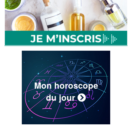
Mon horoscope
du jour