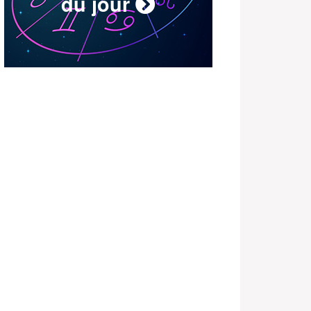
du jour