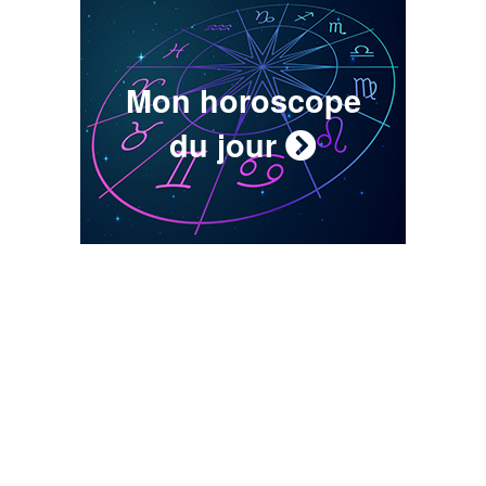
Mon horoscope
du jour