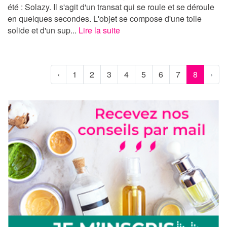
été : Solazy. Il s'agit d'un transat qui se roule et se déroule
en quelques secondes. L'objet se compose d'une toile
solide et d'un sup...
Lire la suite
‹
1
2
3
4
5
6
7
8
›