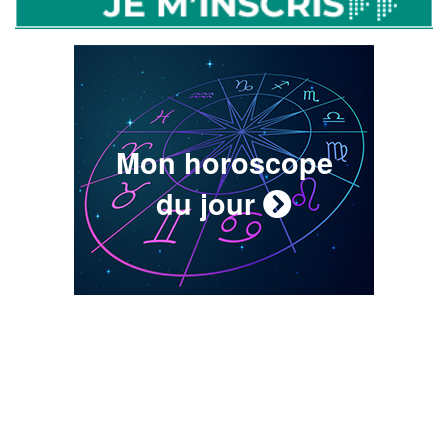
Mon horoscope
du jour