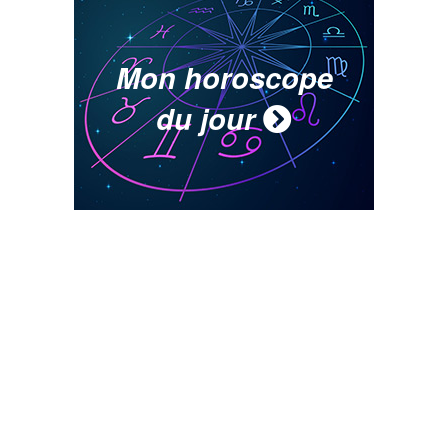
Mon horoscope
du jour