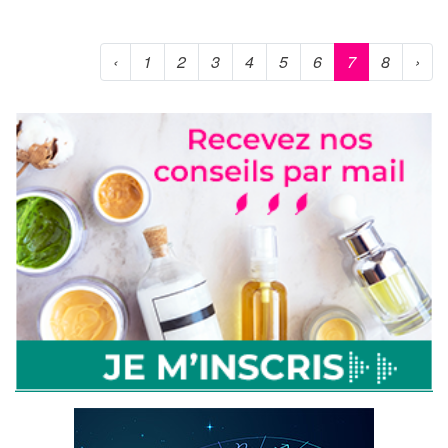
‹
1
2
3
4
5
6
7
8
›