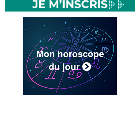
Mon horoscope
du jour