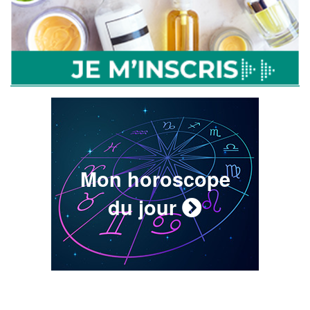
Mon horoscope
du jour