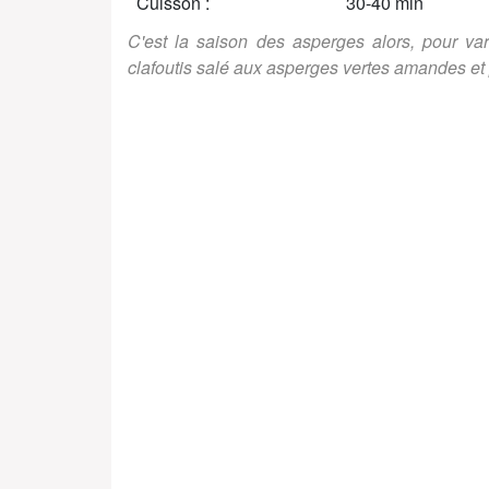
Cuisson :
30-40 min
C'est la saison des asperges alors, pour varie
clafoutis salé aux asperges vertes amandes et