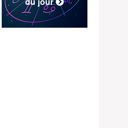
du jour