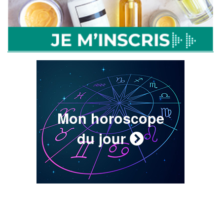
Mon horoscope
du jour