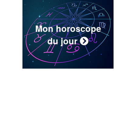
Mon horoscope
du jour