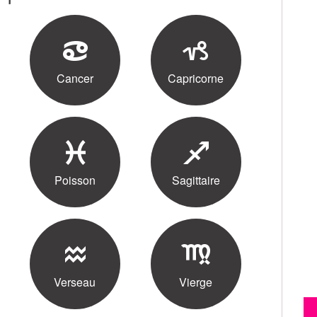
Cancer
Capricorne
Poisson
Sagittaire
Verseau
Vierge