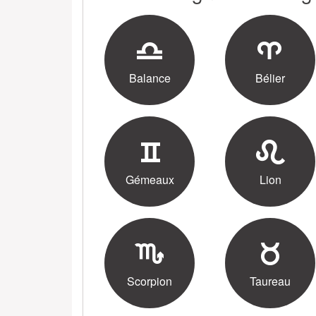
Balance
Bélier
Gémeaux
Lion
Scorpion
Taureau