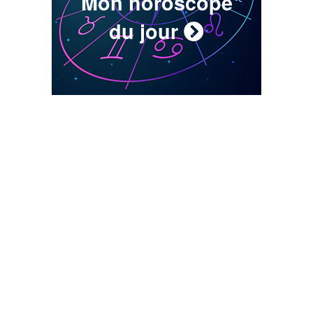
Mon horoscope
du jour