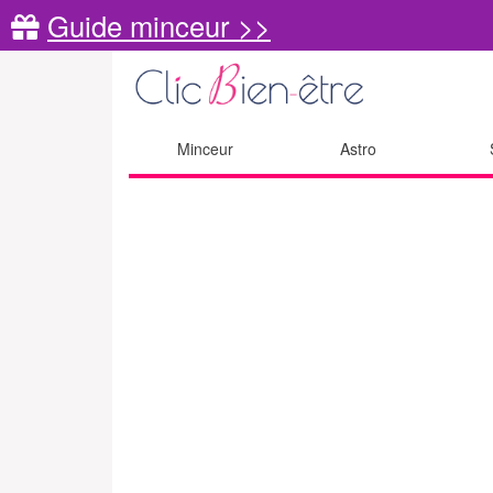
Guide minceur >>
Minceur
Astro