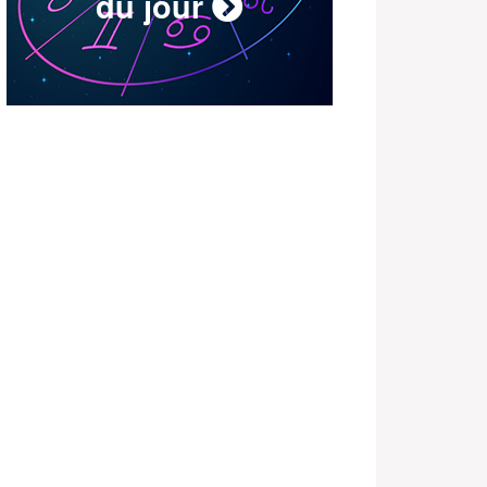
du jour