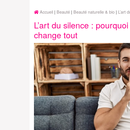
Accueil
Beauté
Beauté naturelle & bio
L’art 
L’art du silence : pourquo
change tout