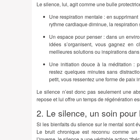
Le silence, lui, agit comme une bulle protectric
Une respiration mentale
: en supprimant l
rythme cardiaque diminue, la respiration s
Un espace pour penser
: dans un enviro
idées s’organisent, vous gagnez en c
meilleures solutions ou inspirations dans 
Une initiation douce à la méditation
: p
restez quelques minutes sans distractio
petit, vous ressentez une forme de paix in
Le silence n’est donc pas seulement une absen
repose et lui offre un temps de régénération es
2. Le silence, un soin pour 
Si les bienfaits du silence sur le mental sont é
Le bruit chronique est reconnu comme un f
l’inverse, le silence a une véritable action “thé