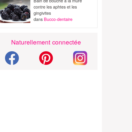
Bain de bouche à la mûre
contre les aphtes et les
gingivites
dans
Bucco-dentaire
Naturellement connectée