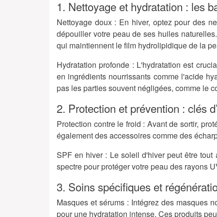
1. Nettoyage et hydratation : les b
Nettoyage doux :
En hiver, optez pour des net
dépouiller votre peau de ses huiles naturelles
qui maintiennent le film hydrolipidique de la p
Hydratation profonde :
L'hydratation est cruci
en ingrédients nourrissants comme l'acide hyal
pas les parties souvent négligées, comme le cou
2. Protection et prévention : clés 
Protection contre le froid :
Avant de sortir, pro
également des accessoires comme des écharpes e
SPF en hiver :
Le soleil d'hiver peut être tout
spectre pour protéger votre peau des rayons 
3. Soins spécifiques et régénérati
Masques et sérums :
Intégrez des masques no
pour une hydratation intense. Ces produits peuve