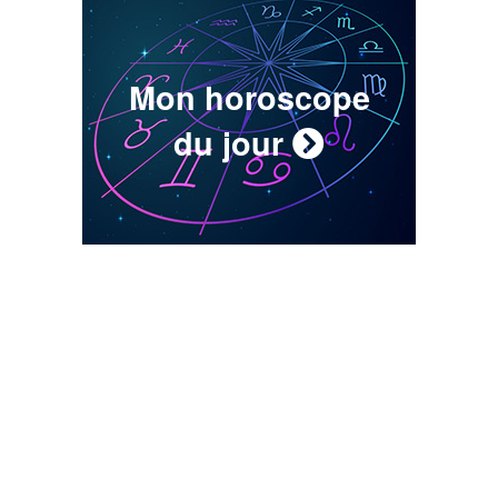
Mon horoscope
du jour